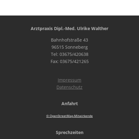
Arztpraxis Dipl.-Med. Ulrike Walther
Bahnhofstraße 43
96515 Sonneberg
Tel: 03675/420638
Fax: 03675/421265
Impressum
Datenschutz
Anfahrt
© OpenStreetMap-Mitwirkende
Sprechzeiten